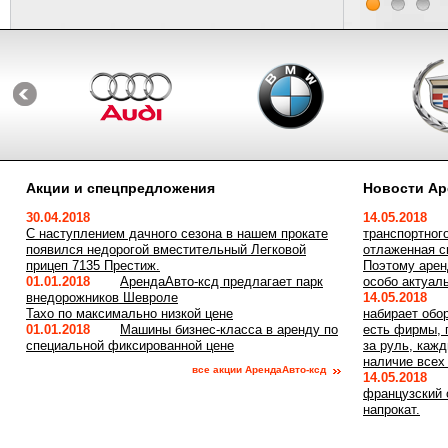
Акции и спецпредложения
Новости Ар
30.04.2018
14.05.2018
С наступлением дачного сезона в нашем прокате
транспортног
появился недорогой вместительный Легковой
отлаженная с
прицеп 7135 Престиж.
Поэтому арен
01.01.2018
АрендаАвто-ксд предлагает парк
особо актуал
внедорожников Шевроле
14.05.2018
Тахо по максимально низкой цене
набирает обо
01.01.2018
Машины бизнес-класса в аренду по
есть фирмы, 
специальной фиксированной цене
за руль, каж
наличие всех
все акции АрендаАвто-ксд
14.05.2018
французский
напрокат.