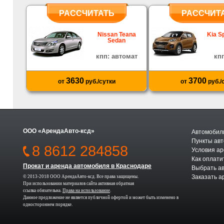
РАССЧИТАТЬ
РАССЧИТ
Nissan Teana
Kia S
Sedan
кпп: автомат
кп
3630
3700
от
руб./сутки
от
руб./
ООО «АрендаАвто-ксд»
Автомобили
Пункты авт
8 8612 284858
Условия а
Как оплати
Прокат и аренда автомобиля в Краснодаре
Выбрать а
Заказать а
© 2013-2018 ООО АрендаАвто-ксд. Все права защищены.
При использовании материалов сайта активная обратная
ссылка обязательна.
Права на использование
.
Данное предложение не является публичной офертой и может быть изменено в
одностороннем порядке.