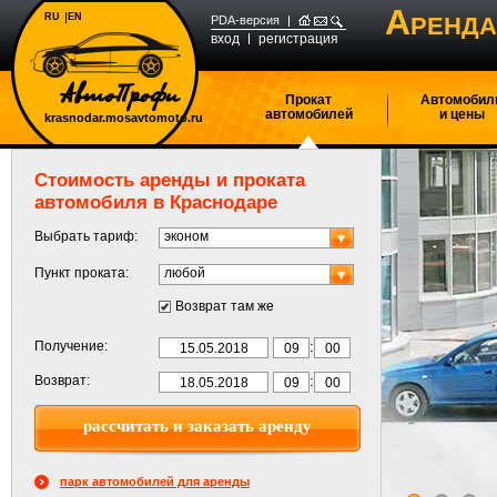
А
RU
EN
РЕНДА
PDA-версия
вход
регистрация
Прокат
Автомобил
автомобилей
и цены
krasnodar.mosavtomoto.ru
Стоимость аренды и проката
автомобиля в Краснодаре
Выбрать тариф:
эконом
Пункт проката:
любой
Возврат там же
:
Получение:
:
Возврат:
парк автомобилей для аренды